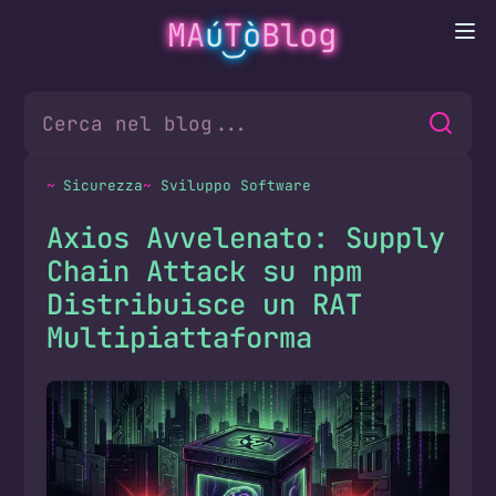
MA
ú
T
ò
Blog
Sicurezza
Sviluppo Software
Axios Avvelenato: Supply
Chain Attack su npm
Distribuisce un RAT
Multipiattaforma