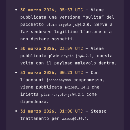
30 marzo 2026, 05:57 UTC
— Viene
pubblicata una versione “pulita” del
pacchetto
. Serve a
plain-crypto-js@4.2.0
far sembrare legittimo l’autore e a
non destare sospetti.
30 marzo 2026, 23:59 UTC
— Viene
pubblicata
, questa
plain-crypto-js@4.2.1
volta con il payload malevolo dentro.
31 marzo 2026, 00:21 UTC
— Con
l’account
compromesso,
jasonsaayman
viene pubblicata
che
axios@1.14.1
inietta
come
plain-crypto-js@4.2.1
dipendenza.
31 marzo 2026, 01:00 UTC
— Stesso
trattamento per
.
axios@0.30.4