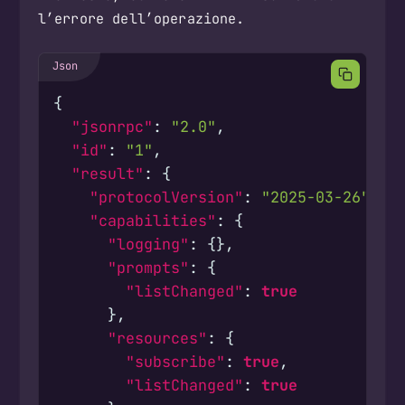
l’errore dell’operazione.
{
"jsonrpc"
:
"2.0"
,
"id"
:
"1"
,
"result"
:
{
"protocolVersion"
:
"2025-03-26"
,
"capabilities"
:
{
"logging"
:
{},
"prompts"
:
{
"listChanged"
:
true
},
"resources"
:
{
"subscribe"
:
true
,
"listChanged"
:
true