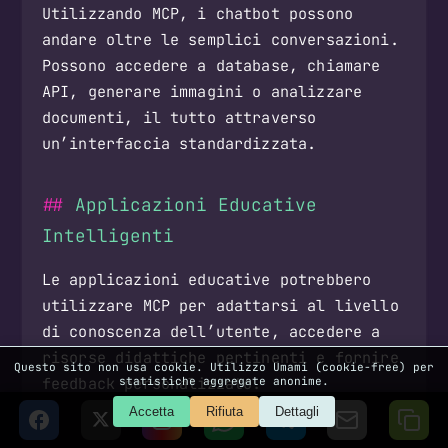
Utilizzando MCP, i chatbot possono
andare oltre le semplici conversazioni.
Possono accedere a database, chiamare
API, generare immagini o analizzare
documenti, il tutto attraverso
un’interfaccia standardizzata.
Applicazioni Educative
Intelligenti
Le applicazioni educative potrebbero
utilizzare MCP per adattarsi al livello
di conoscenza dell’utente, accedere a
risorse didattiche pertinenti e fornire
Questo sito non usa cookie. Utilizzo Umami (cookie-free) per
feedback personalizzato.
statistiche aggregate anonime.
Accetta
Rifiuta
Dettagli