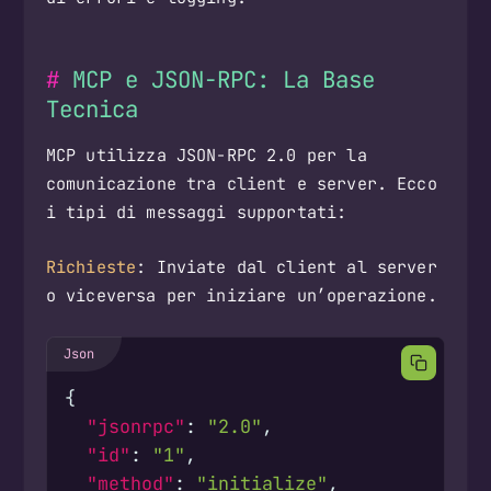
MCP e JSON-RPC: La Base
Tecnica
MCP utilizza JSON-RPC 2.0 per la
comunicazione tra client e server. Ecco
i tipi di messaggi supportati:
Richieste
: Inviate dal client al server
o viceversa per iniziare un’operazione.
{
"jsonrpc"
:
"2.0"
,
"id"
:
"1"
,
"method"
:
"initialize"
,