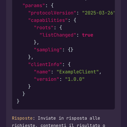
"params"
:
{
"protocolVersion"
:
"2025-03-26"
,
"capabilities"
:
{
"roots"
:
{
"listChanged"
:
true
},
"sampling"
:
{}
},
"clientInfo"
:
{
"name"
:
"ExampleClient"
,
"version"
:
"1.0.0"
}
}
}
Risposte
: Inviate in risposta alle
richieste, contenenti il risultato o