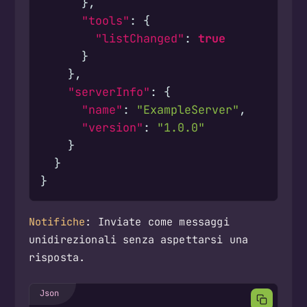
},
"tools"
:
{
"listChanged"
:
true
}
},
"serverInfo"
:
{
"name"
:
"ExampleServer"
,
"version"
:
"1.0.0"
}
}
}
Notifiche
: Inviate come messaggi
unidirezionali senza aspettarsi una
risposta.