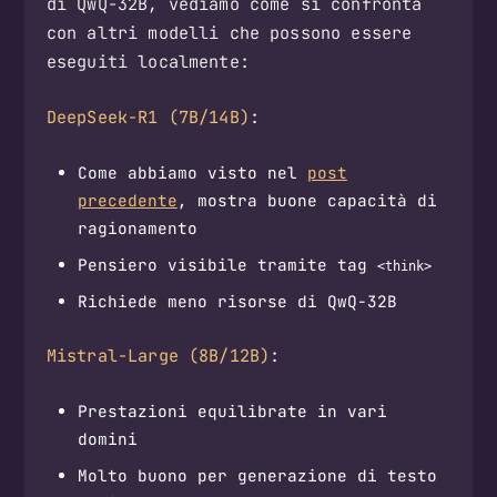
di QwQ-32B, vediamo come si confronta
con altri modelli che possono essere
eseguiti localmente:
DeepSeek-R1 (7B/14B)
:
Come abbiamo visto nel
post
precedente
, mostra buone capacità di
ragionamento
Pensiero visibile tramite tag
<think>
Richiede meno risorse di QwQ-32B
Mistral-Large (8B/12B)
:
Prestazioni equilibrate in vari
domini
Molto buono per generazione di testo