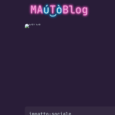
MA
ú
T
ò
Blog