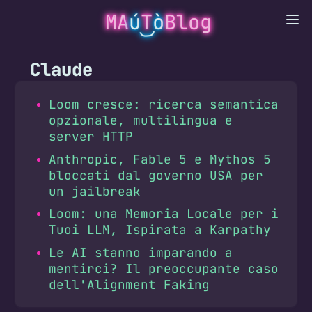
MA
ú
T
ò
Blog
Claude
Loom cresce: ricerca semantica
opzionale, multilingua e
server HTTP
Anthropic, Fable 5 e Mythos 5
bloccati dal governo USA per
un jailbreak
Loom: una Memoria Locale per i
Tuoi LLM, Ispirata a Karpathy
Le AI stanno imparando a
mentirci? Il preoccupante caso
dell'Alignment Faking